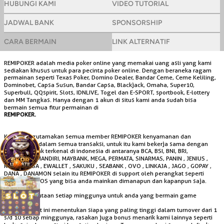
HUBUNGI KAMI
VIDEO TUTORIAL
JADWAL BANK
SPONSORSHIP
CARA BERMAIN
LINK ALTERNATIF
REMIPOKER adalah media poker online yang memakai uang asli yang kami
sediakan khusus untuk para pecinta poker online. Dengan beraneka ragam
permainan seperti Texas Poker, Domino Dealer, Bandar Ceme, Ceme Keliling,
Dominobet, Capsa Susun, Bandar Capsa, Blackjack, Omaha, Super10,
Superbull, QQspirit, Slots, IDNLIVE, Togel dan E-SPORT, sportbook, E-lottery
dan MM Tangkas. Hanya dengan 1 akun di situs kami anda sudah bisa
bermain semua fitur permainan di
REMIPOKER.
Kami mengutamakan semua member REMIPOKER kenyamanan dan
kemudahan dalam semua transaksi, untuk itu kami bekerja sama dengan
berbagai bank terkenal di indonesia di antaranya BCA, BSI, BNI, BRI,
CIMBNIAGA, MANDIRI, MAYBANK, MEGA, PERMATA, SINARMAS, PANIN , JENIUS ,
KOSPIN JASA , EWALLET , SAKUKU , SEABANK , OVO , LINKAJA , JAGO , GOPAY ,
DANA , DANAMON selain itu REMIPOKER di support oleh perangkat seperti
android dan IOS yang bisa anda mainkan dimanapun dan kapanpun saja.
Raih bonus jutaan setiap minggunya untuk anda yang bermain game
REMIPOKER
, dalam event ini menentukan siapa yang paling tinggi dalam turnover dari 1
s/d 10 setiap minggunya, rasakan juga bonus menarik kami lainnya seperti