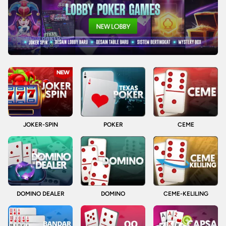
JOKER-SPIN
POKER
CEME
DOMINO DEALER
DOMINO
CEME-KELILING